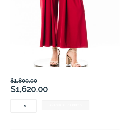
$
1,800.00
$
1,620.00
M818
AÑADIR AL CARRITO
cantidad