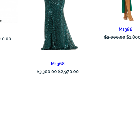
AÑADIR AL CARRI
RITO
M1386
$
2,000.00
$
1,80
610.00
AÑADIR AL CARRITO
M1368
$
3,300.00
$
2,970.00