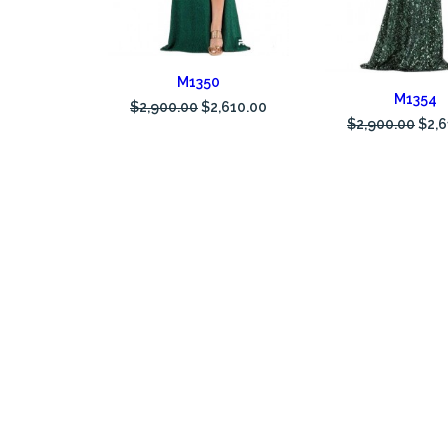
AÑADIR AL CARRITO
M1350
AÑADIR AL CAR
M1354
$
2,900.00
$
2,610.00
$
2,900.00
$
2,