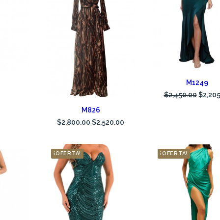
AÑADIR AL CARRI
M1249
RITO
$
2,450.00
$
2,20
AÑADIR AL CARRITO
M826
$
2,800.00
$
2,520.00
¡OFERTA!
¡OFERTA!