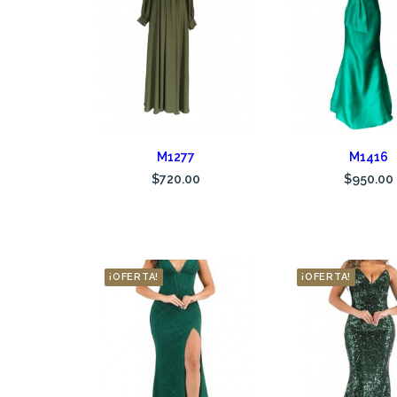
AÑADIR AL CARRITO
AÑADIR AL CAR
M1277
M1416
$
720.00
$
950.00
¡OFERTA!
¡OFERTA!